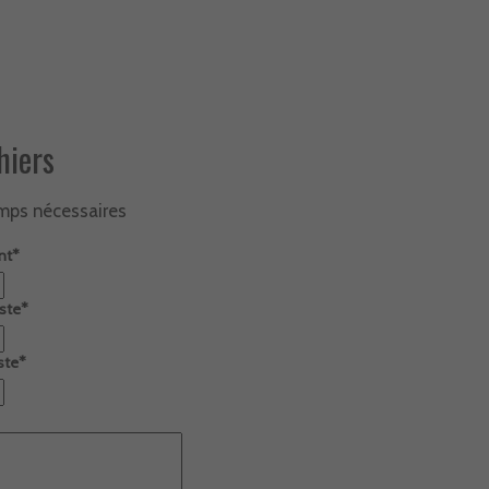
hiers
mps nécessaires
nt
*
ste
*
ste
*