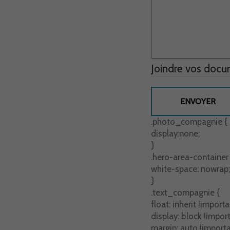
Joindre vos doc
.photo_compagnie {
display:none;
}
.hero-area-container 
white-space: nowrap;
}
.text_compagnie {
float: inherit !importa
display: block !import
margin: auto !importa