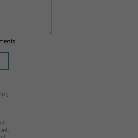
uments
h1 {
nt;
ant;
nt;