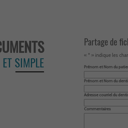
Partage de fic
CUMENTS
«
*
» indique les cha
 ET SIMPLE
Prénom et Nom du patie
Prénom et Nom du denti
Adresse courriel du denti
Commentaires